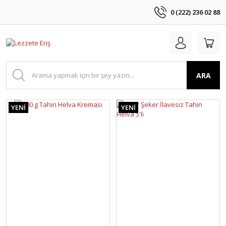
0 (222) 236 02 88
ARA
YENİ
YENİ