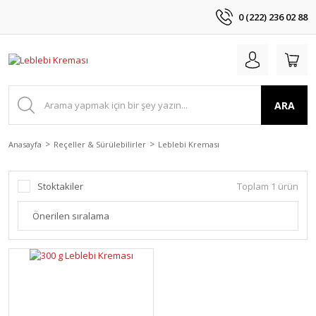
0 (222) 236 02 88
ARA
Anasayfa
Reçeller & Sürülebilirler
Leblebi Kreması
Stoktakiler
Toplam 1 ürün