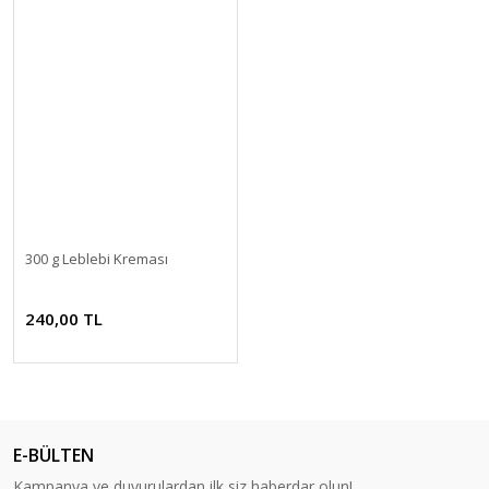
300 g Leblebi Kreması
240,00 TL
E-BÜLTEN
Kampanya ve duyurulardan ilk siz haberdar olun!