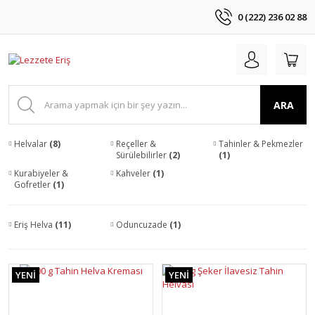
0 (222) 236 02 88
ARA
Helvalar
(8)
Reçeller &
Tahinler & Pekmezler
Sürülebilirler
(2)
(1)
Kurabiyeler &
Kahveler
(1)
Gofretler
(1)
Eriş Helva
(11)
Oduncuzade
(1)
YENİ
YENİ